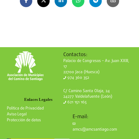
Contactos:
Palacio de Congresos – Av. Juan XXIII,
17
22700 Jaca (Huesca)
974 360 352
C/ Camino Santa Olaja, 24
24277 Valdelafuente (León)
Enlaces Legales
621 151 165
Política de Privacidad
Aviso Legal
E-mail:
Protección de datos
amcs@amcsantiago.com