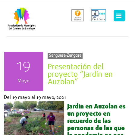
Saltar
al
contenido
Sangüesa-Zangoza
19
Presentación del
proyecto “Jardín en
Auzolan”
Mayo
Del
19 mayo
al
19 mayo, 2021
Jardín en Auzolan es
un proyecto en
recuerdo de las
personas de las que