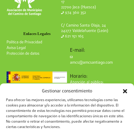
17
22700 Jaca (Huesca)
974 360 352
C/ Camino Santa Olaja, 24
24277 Valdelafuente (León)
Enlaces Legales
621 151 165
Política de Privacidad
Aviso Legal
E-mail:
Protección de datos
amcs@amcsantiago.com
Horario:
Atención al público:
de Lunes a Viernes
Gestionar consentimiento
de 9 a 15h
Síguenos en redes:
Para ofrecer las mejores experiencias, utilizamos tecnologías como las
cookies para almacenar y/o acceder a la información del dispositivo. El
consentimiento de estas tecnologías nos permitirá procesar datos como el
comportamiento de navegación o las identificaciones únicas en este sitio.
No consentir o retirar el consentimiento, puede afectar negativamente a
ciertas características y funciones.
Suscríbete a nuestro boletín