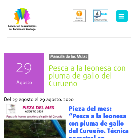
Saltar
al
contenido
Mansilla de las Mulas
29
Pesca a la leonesa con
pluma de gallo del
Curueño
Agosto
Del
29 agosto
al
29 agosto, 2020
Pieza del mes:
“Pesca a la leonesa
con pluma de gallo
del Curueño. Técnica