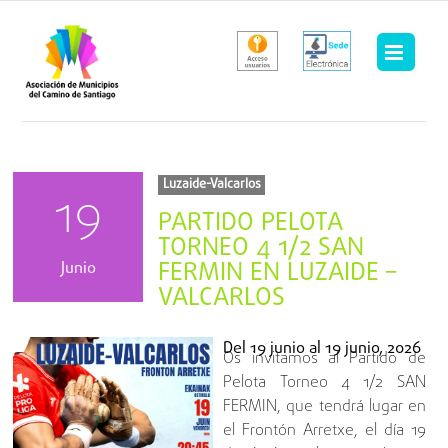
Saltar
al
contenido
Luzaide-Valcarlos
19
PARTIDO PELOTA
TORNEO 4 1/2 SAN
FERMIN EN LUZAIDE –
Junio
VALCARLOS
Del
19 junio
al
19 junio, 2026
Os invitamos al Partido de
Pelota Torneo 4 1/2 SAN
FERMIN, que tendrá lugar en
el Frontón Arretxe, el día 19