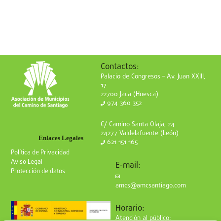
Contactos:
Palacio de Congresos – Av. Juan XXIII,
17
22700 Jaca (Huesca)
974 360 352
C/ Camino Santa Olaja, 24
24277 Valdelafuente (León)
Enlaces Legales
621 151 165
Política de Privacidad
Aviso Legal
E-mail:
Protección de datos
amcs@amcsantiago.com
Horario:
Atención al público: