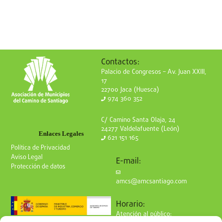
Contactos:
Palacio de Congresos – Av. Juan XXIII,
17
22700 Jaca (Huesca)
974 360 352
C/ Camino Santa Olaja, 24
24277 Valdelafuente (León)
Enlaces Legales
621 151 165
Política de Privacidad
Aviso Legal
E-mail:
Protección de datos
amcs@amcsantiago.com
Horario:
Atención al público: