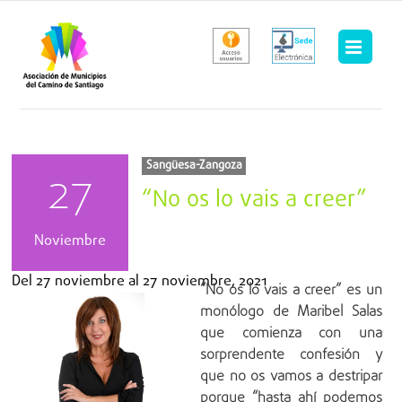
Saltar
al
contenido
Sangüesa-Zangoza
27
“No os lo vais a creer”
Noviembre
Del
27 noviembre
al
27 noviembre, 2021
“No os lo vais a creer” es un
monólogo de Maribel Salas
que comienza con una
sorprendente confesión y
que no os vamos a destripar
porque “hasta ahí podemos