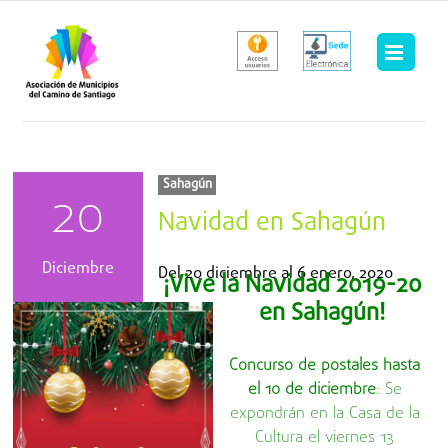
Saltar
al
contenido
Sahagún
20
Navidad en Sahagún
Diciembre
Del
20 diciembre
al
6 enero, 2020
¡Vive la Navidad 2019-20
en Sahagún!
Concurso de postales hasta
el 10 de diciembre
: Se
expondrán en la Casa de la
Cultura el viernes 13