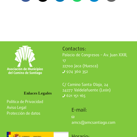
Contactos:
Palacio de Congresos – Av. Juan XXIII,
17
22700 Jaca (Huesca)
974 360 352
C/ Camino Santa Olaja, 24
24277 Valdelafuente (León)
Enlaces Legales
621 151 165
Política de Privacidad
Aviso Legal
E-mail:
Protección de datos
amcs@amcsantiago.com
Horario: