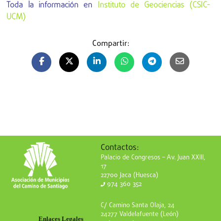
Toda la información en
Instituto de Geociencias (CSIC-
UCM)
Compartir:
Contactos:
Palacio de Congresos – Av. Juan XXIII,
17
22700 Jaca (Huesca)
974 360 352
C/ Camino Santa Olaja, 24
24277 Valdelafuente (León)
Enlaces Legales