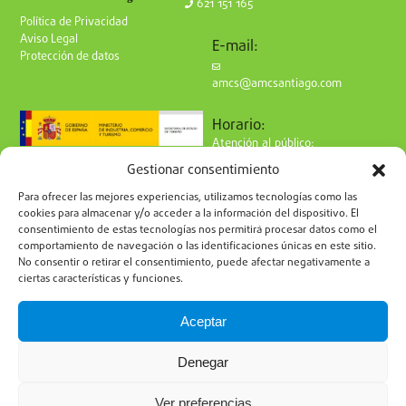
621 151 165
Política de Privacidad
Aviso Legal
E-mail:
Protección de datos
amcs@amcsantiago.com
Horario:
Atención al público:
de Lunes a Viernes
Gestionar consentimiento
de 9 a 15h
Síguenos en redes:
Para ofrecer las mejores experiencias, utilizamos tecnologías como las
cookies para almacenar y/o acceder a la información del dispositivo. El
consentimiento de estas tecnologías nos permitirá procesar datos como el
comportamiento de navegación o las identificaciones únicas en este sitio.
No consentir o retirar el consentimiento, puede afectar negativamente a
ciertas características y funciones.
Suscríbete a nuestro boletín
Aceptar
Denegar
Ver preferencias