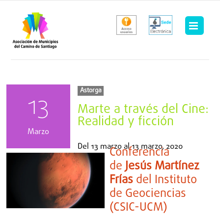
Saltar
al
contenido
Astorga
13
Marte a través del Cine:
Realidad y ficción
Marzo
Del
13 marzo
al
13 marzo, 2020
Conferencia
de
Jesús Martínez
Frías
del Instituto
de Geociencias
(CSIC-UCM)