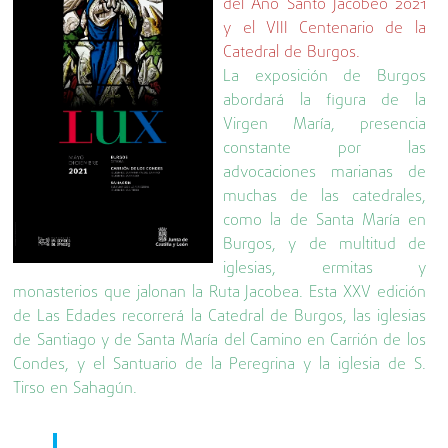
del Año Santo Jacobeo 2021
y el VIII Centenario de la
Catedral de Burgos.
La exposición de Burgos
abordará la figura de la
Virgen María, presencia
constante por las
advocaciones marianas de
muchas de las catedrales,
como la de Santa María en
Burgos, y de multitud de
iglesias, ermitas y
monasterios que jalonan la Ruta Jacobea. Esta XXV edición
de Las Edades recorrerá la Catedral de Burgos, las iglesias
de Santiago y de Santa María del Camino en Carrión de los
Condes, y el Santuario de la Peregrina y la iglesia de S.
Tirso en Sahagún.