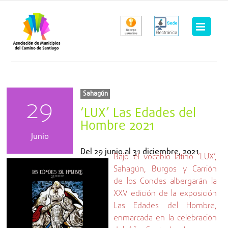
Saltar
al
contenido
Sahagún
29
‘LUX’ Las Edades del
Hombre 2021
Junio
Del
29 junio
al
31 diciembre, 2021
Bajo el vocablo latino ‘LUX’,
Sahagún, Burgos y Carrión
de los Condes albergarán la
XXV edición de la exposición
Las Edades del Hombre,
enmarcada en la celebración