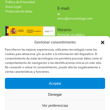
Política de Privacidad
Aviso Legal
E-mail:
Protección de datos
amcs@amcsantiago.com
Horario:
Atención al público:
de Lunes a Viernes
Gestionar consentimiento
de 9 a 15h
Síguenos en redes:
Para ofrecer las mejores experiencias, utilizamos tecnologías como las
cookies para almacenar y/o acceder a la información del dispositivo. El
consentimiento de estas tecnologías nos permitirá procesar datos como el
comportamiento de navegación o las identificaciones únicas en este sitio.
No consentir o retirar el consentimiento, puede afectar negativamente a
ciertas características y funciones.
Suscríbete a nuestro boletín
Aceptar
Denegar
Ver preferencias