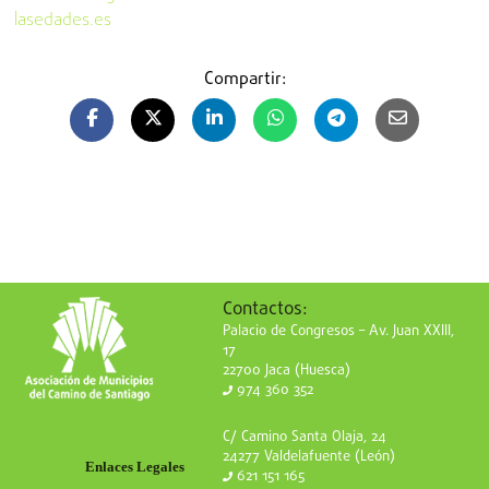
lasedades.es
Compartir:
Contactos:
Palacio de Congresos – Av. Juan XXIII,
17
22700 Jaca (Huesca)
974 360 352
C/ Camino Santa Olaja, 24
24277 Valdelafuente (León)
Enlaces Legales
621 151 165