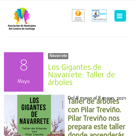
Saltar
al
contenido
Navarrete
8
Los Gigantes de
Navarrete: Taller de
árboles
Mayo
Del
8 mayo
al
8 mayo, 2021
Taller de árboles
con Pilar Treviño.
Pilar Treviño nos
prepara este taller