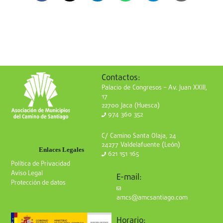
Contactos:
Palacio de Congresos – Av. Juan XXIII,
17
22700 Jaca (Huesca)
974 360 352
C/ Camino Santa Olaja, 24
24277 Valdelafuente (León)
Enlaces Legales
621 151 165
Política de Privacidad
Aviso Legal
E-mail:
Protección de datos
amcs@amcsantiago.com
Horario: