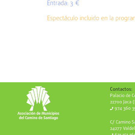
Entrada: 3 €
Espectáculo incluido en la progra
Contactos:
Palacio de Co
22700 Jaca 
974 360 3
C/ Camino Sa
24277 Valdel