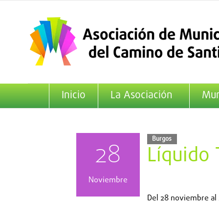
Saltar
al
contenido
Inicio
La Asociación
Mun
Burgos
28
Líquido
Noviembre
Del
28 noviembre
al