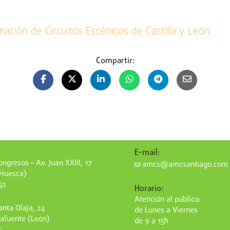
mación de Circuitos Escénicos de Castilla y León
Compartir:
E-mail:
ngresos – Av. Juan XXIII, 17
amcs@amcsantiago.com
(Huesca)
52
Horario:
Atención al público:
nta Olaja, 24
de Lunes a Viernes
afuente (León)
de 9 a 15h