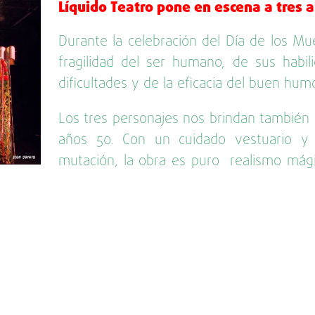
Líquido Teatro pone en escena a tres
Durante la celebración del Día de los Mu
fragilidad del ser humano, de sus habil
dificultades y de la eficacia del buen hum
Los tres personajes nos brindan también u
años 50. Con un cuidado vestuario y 
mutación, la obra es puro realismo mág