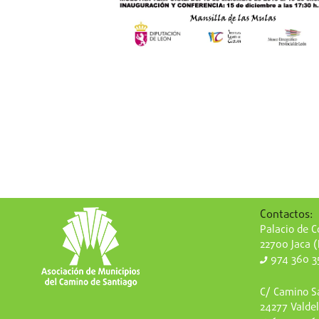
Contactos:
Palacio de Co
22700 Jaca 
974 360 3
C/ Camino Sa
24277 Valdel