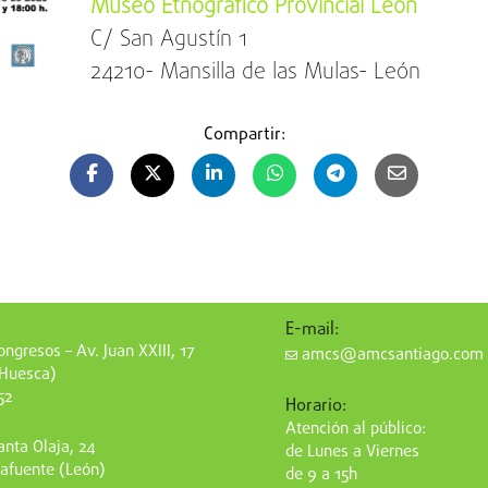
Museo Etnográfico Provincial León
C/ San Agustín 1
24210- Mansilla de las Mulas- León
Compartir:
E-mail:
ngresos – Av. Juan XXIII, 17
amcs@amcsantiago.com
(Huesca)
52
Horario:
Atención al público:
nta Olaja, 24
de Lunes a Viernes
afuente (León)
de 9 a 15h