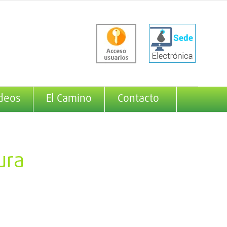
deos
El Camino
Contacto
ura