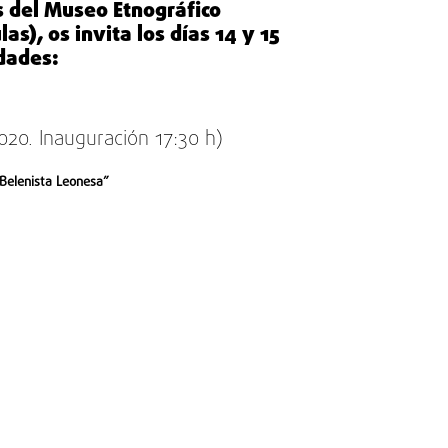
s del
Museo Etnográfico
las)
, os invita los días
14 y 15
idades:
020. Inauguración 17:30 h)
 Belenista Leonesa”