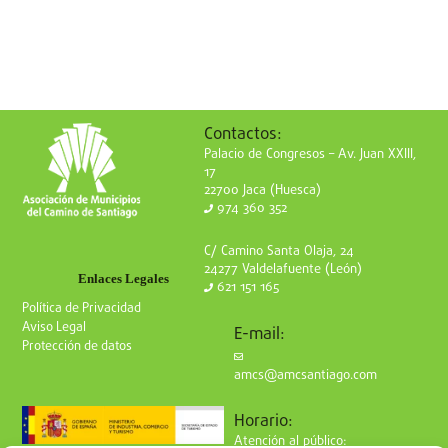
Contactos:
Palacio de Congresos – Av. Juan XXIII,
17
22700 Jaca (Huesca)
974 360 352
C/ Camino Santa Olaja, 24
24277 Valdelafuente (León)
Enlaces Legales
621 151 165
Política de Privacidad
Aviso Legal
E-mail:
Protección de datos
amcs@amcsantiago.com
Horario:
Atención al público: