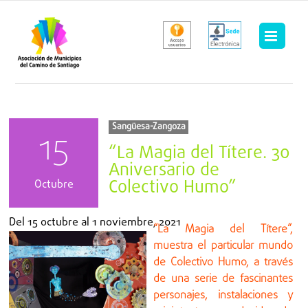
Saltar
al
contenido
Sangüesa-Zangoza
15
“La Magia del Títere. 30
Aniversario de
Colectivo Humo”
Octubre
Del
15 octubre
al
1 noviembre, 2021
“La Magia del Títere”,
muestra el particular mundo
de Colectivo Humo, a través
de una serie de fascinantes
personajes, instalaciones y