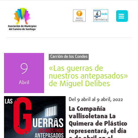
Saltar
al
contenido
Carrión de los Condes
9
«Las guerras de
nuestros antepasados»
de Miguel Delibes
Abril
Del
9 abril
al
9 abril, 2022
La Compañía
vallisoletana La
Quimera de Plástico
representará, el día