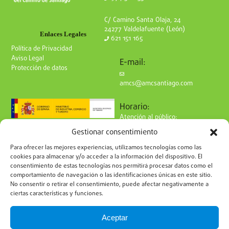
C/ Camino Santa Olaja, 24
24277 Valdelafuente (León)
Enlaces Legales
621 151 165
Política de Privacidad
Aviso Legal
E-mail:
Protección de datos
amcs@amcsantiago.com
Horario:
Atención al público:
de Lunes a Viernes
Gestionar consentimiento
de 9 a 15h
Síguenos en redes:
Para ofrecer las mejores experiencias, utilizamos tecnologías como las
cookies para almacenar y/o acceder a la información del dispositivo. El
consentimiento de estas tecnologías nos permitirá procesar datos como el
comportamiento de navegación o las identificaciones únicas en este sitio.
No consentir o retirar el consentimiento, puede afectar negativamente a
ciertas características y funciones.
Suscríbete a nuestro boletín
Aceptar