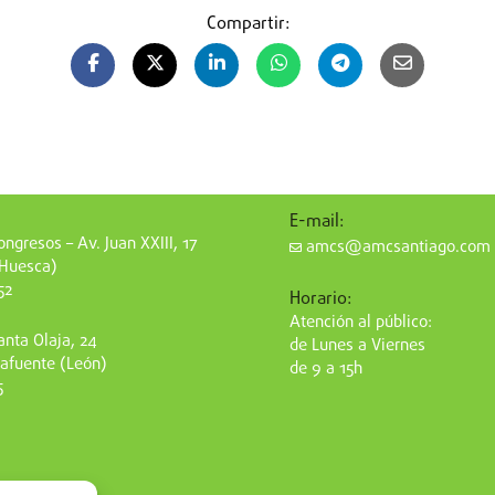
Compartir:
E-mail:
ngresos – Av. Juan XXIII, 17
amcs@amcsantiago.com
(Huesca)
52
Horario:
Atención al público:
nta Olaja, 24
de Lunes a Viernes
afuente (León)
de 9 a 15h
5