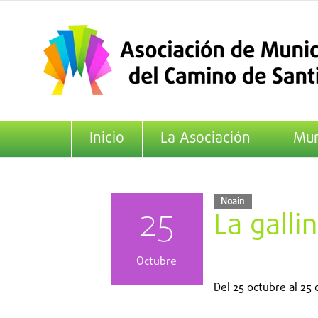
Saltar
al
contenido
Inicio
La Asociación
Mun
Noain
25
La galli
Octubre
Del
25 octubre
al
25 