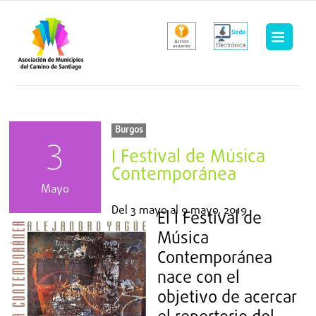
Saltar
al
contenido
Burgos
3
I Festival de Música
Contemporánea
Mayo
Del
3 mayo
al
9 mayo, 2019
El I Festival de
Música
Contemporánea
nace con el
objetivo de acercar