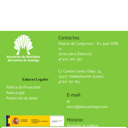
Contactos:
Palacio de Congresos – Av. Juan XXIII,
17
22700 Jaca (Huesca)
974 360 352
C/ Camino Santa Olaja, 24
24277 Valdelafuente (León)
Enlaces Legales
621 151 165
Política de Privacidad
Aviso Legal
E-mail:
Protección de datos
amcs@amcsantiago.com
Horario:
Atención al público: