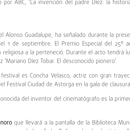
do por ABC, ‘La invención del padre Díez: la histor
guel Alonso Guadalupe, ha señalado durante la pres
l 1 de septiembre. El Premio Especial del 25º a
religiosa a la perteneció. Durante el acto tendrá lug
z ‘Mariano Díez Tobar. El desconocido pionero’.
estival es Concha Velasco, actriz con gran trayect
el Festival Ciudad de Astorga en la gala de clausura
conocida del inventor del cinematógrafo es la primer
onoro
que llevará a la pantalla de la Biblioteca Muni