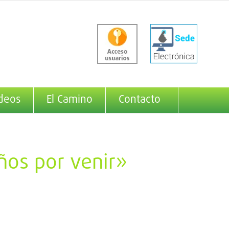
deos
El Camino
Contacto
ños por venir»