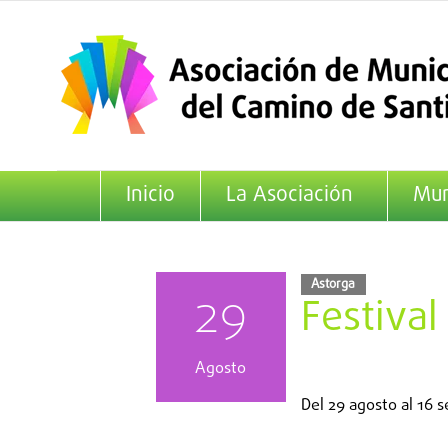
Saltar
al
contenido
Inicio
La Asociación
Mun
Astorga
29
Festival
Agosto
Del
29 agosto
al
16 s