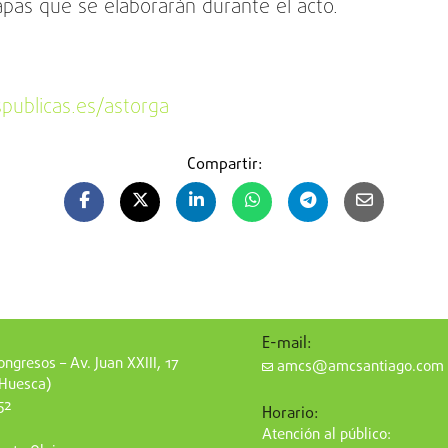
apas que se elaborarán durante el acto.
spublicas.es/astorga
Compartir:
E-mail:
ngresos – Av. Juan XXIII, 17
amcs@amcsantiago.com
(Huesca)
52
Horario:
Atención al público: