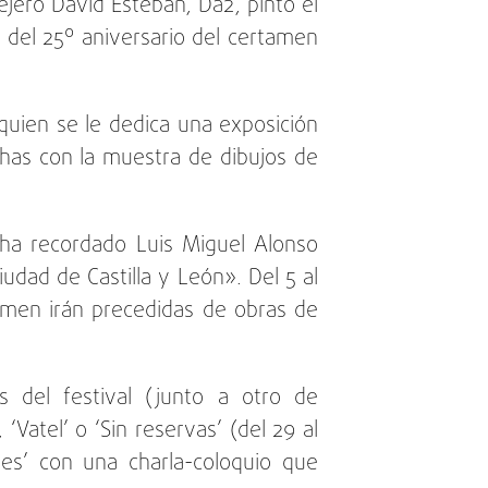
ejero David Esteban, Da2, pintó el
 del 25º aniversario del certamen
quien se le dedica una exposición
chas con la muestra de dibujos de
a recordado Luis Miguel Alonso
dad de Castilla y León». Del 5 al
amen irán precedidas de obras de
es del festival (junto a otro de
 ‘Vatel’ o ‘Sin reservas’ (del 29 al
ues’ con una charla-coloquio que