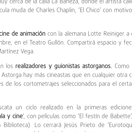
y cerca de la calla La Bañeza, donde el artista call
cula muda de Charles Chaplin, ‘El Chico’ con motivo
cine de animación
con la alemana Lotte Reiniger a 
mbre, en el Teatro Gullón. Compartirá espacio y fe
Martínez Vega.
on los
realizadores y guionistas astorganos.
Como h
storga hay más cineastas que en cualquier otra ciu
es de los cortometrajes seleccionados para el cert
scata un ciclo realizado en la primeras edicion
ía y cine
‘, con películas como ‘El festín de Babette’,
 Biblioteca). Lo cerrará Jesús Prieto de ‘Eurotoq