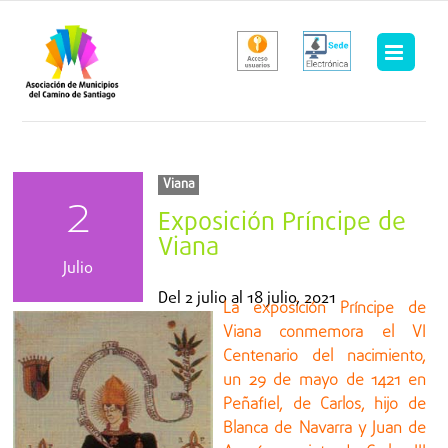
Saltar
al
contenido
Viana
2
Exposición Príncipe de
Viana
Julio
Del
2 julio
al
18 julio, 2021
La exposición Príncipe de
Viana conmemora el VI
Centenario del nacimiento,
un 29 de mayo de 1421 en
Peñafiel, de Carlos, hijo de
Blanca de Navarra y Juan de