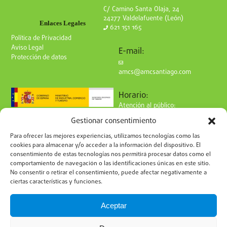
C/ Camino Santa Olaja, 24
24277 Valdelafuente (León)
Enlaces Legales
621 151 165
Política de Privacidad
Aviso Legal
E-mail:
Protección de datos
amcs@amcsantiago.com
Horario:
Atención al público:
de Lunes a Viernes
Gestionar consentimiento
de 9 a 15h
Síguenos en redes:
Para ofrecer las mejores experiencias, utilizamos tecnologías como las
cookies para almacenar y/o acceder a la información del dispositivo. El
consentimiento de estas tecnologías nos permitirá procesar datos como el
comportamiento de navegación o las identificaciones únicas en este sitio.
No consentir o retirar el consentimiento, puede afectar negativamente a
ciertas características y funciones.
Suscríbete a nuestro boletín
Aceptar