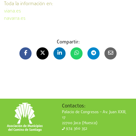
Toda la información en:
viana.es
navarra.es
Compartir:
Contactos:
Palacio de Congresos – Av. Juan XXIII,
17
22700 Jaca (Huesca)
974 360 352