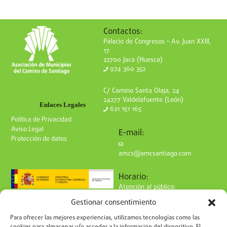
Contactos:
Palacio de Congresos – Av. Juan XXIII,
17
22700 Jaca (Huesca)
974 360 352
C/ Camino Santa Olaja, 24
24277 Valdelafuente (León)
Enlaces Legales
621 151 165
Política de Privacidad
Aviso Legal
E-mail:
Protección de datos
amcs@amcsantiago.com
Horario:
Atención al público:
de Lunes a Viernes
Gestionar consentimiento
de 9 a 15h
Síguenos en redes:
Para ofrecer las mejores experiencias, utilizamos tecnologías como las