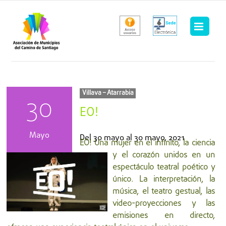
Saltar
al
contenido
Villava – Atarrabia
30
EO!
Mayo
Del
30 mayo
al
30 mayo, 2021
EO! Una mujer en el infinito, la ciencia
y el corazón unidos en un
espectáculo teatral poético y
único. La interpretación, la
música, el teatro gestual, las
video-proyecciones y las
emisiones en directo,