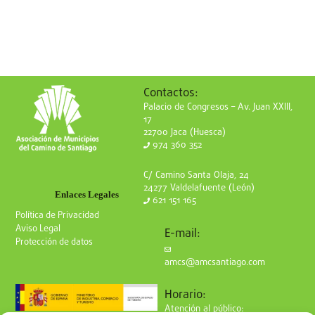
Contactos:
Palacio de Congresos – Av. Juan XXIII,
17
22700 Jaca (Huesca)
974 360 352
C/ Camino Santa Olaja, 24
24277 Valdelafuente (León)
Enlaces Legales
621 151 165
Política de Privacidad
Aviso Legal
E-mail:
Protección de datos
amcs@amcsantiago.com
Horario:
Atención al público: