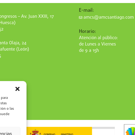
E-mail:
ngresos – Av. Juan XXIII, 17
amcs@amcsantiago.com
(Huesca)
52
Horario:
Atención al público:
nta Olaja, 24
de Lunes a Viernes
afuente (León)
de 9 a 15h
5
 para
estas
ión o las
, puede
rencias