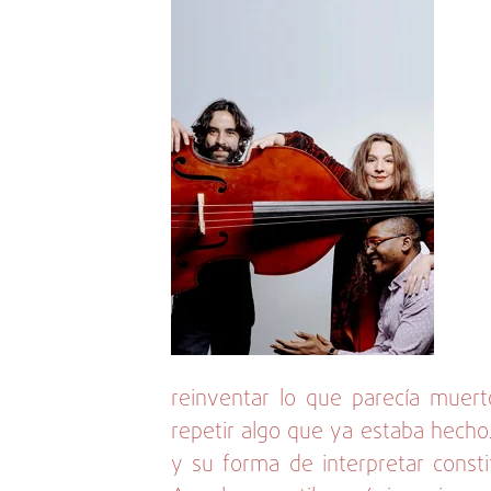
reinventar lo que parecía muer
repetir algo que ya estaba hecho.
y su forma de interpretar const