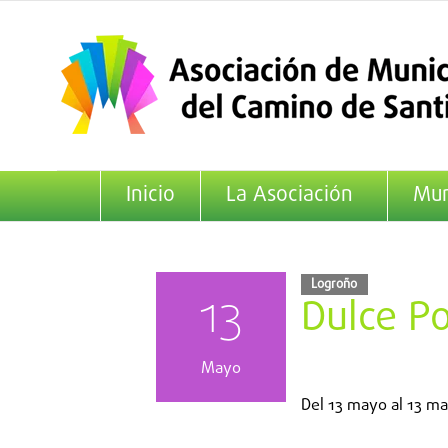
Saltar
al
contenido
Inicio
La Asociación
Mun
Logroño
13
Dulce Po
Mayo
Del
13 mayo
al
13 ma