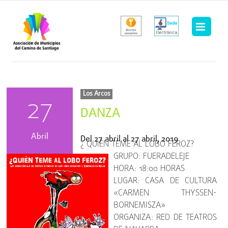
Saltar
al
contenido
Los Arcos
27
DANZA
Abril
Del
27 abril
al
27 abril, 2019
¿ QUIÉN TEME AL LOBO FEROZ?
GRUPO: FUERADELEJE
HORA: 18:00 HORAS
LUGAR: CASA DE CULTURA
«CARMEN THYSSEN-
BORNEMISZA»
ORGANIZA: RED DE TEATROS