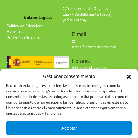
C/ Camino Santa Olaja, 24
24277 Valdelafuente (León)
Enlaces Legales
621 151 165
Política de Privacidad
Aviso Legal
E-mail:
Protección de datos
amcs@amcsantiago.com
Horario:
Atención al público:
de Lunes a Viernes
Gestionar consentimiento
de 9 a 15h
Síguenos en redes:
Para ofrecer las mejores experiencias, utilizamos tecnologías como las
cookies para almacenar y/o acceder a la información del dispositivo. El
consentimiento de estas tecnologías nos permitirá procesar datos como el
comportamiento de navegación o las identificaciones únicas en este sitio.
No consentir o retirar el consentimiento, puede afectar negativamente a
ciertas características y funciones.
Suscríbete a nuestro boletín
Aceptar