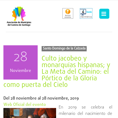
Saltar
al
contenido
Santo Domingo de la Calzada
28
Culto jacobeo y
monarquías hispanas; y
La Meta del Camino: el
Noviembre
Pórtico de la Gloria
como puerta del Cielo
Del
28 noviembre
al
28 noviembre, 2019
Web Oficial del evento
En 2019 se celebra el
milenario del nacimiento de