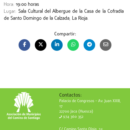
Hora:
19:00 horas
Lugar:
Sala Cultural del Albergue de la Casa de la Cofradía
de Santo Domingo de la Calzada
,
La Rioja
.
Compartir:
Contactos:
Palacio de Congresos – Av. Juan XXIII,
17
22700 Jaca (Huesca)
974 360 352
C/ Camino Santa Olaja, 24