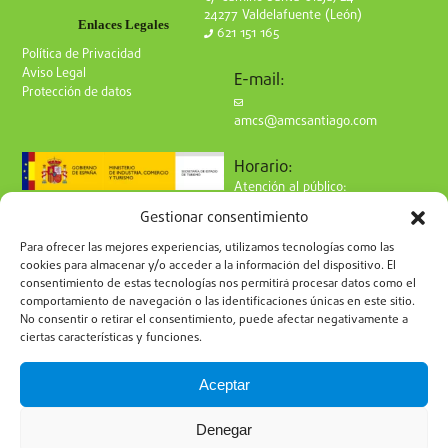
24277 Valdelafuente (León)
Enlaces Legales
621 151 165
Política de Privacidad
Aviso Legal
E-mail:
Protección de datos
amcs@amcsantiago.com
Horario:
Atención al público:
de Lunes a Viernes
Gestionar consentimiento
de 9 a 15h
Síguenos en redes:
Para ofrecer las mejores experiencias, utilizamos tecnologías como las
cookies para almacenar y/o acceder a la información del dispositivo. El
consentimiento de estas tecnologías nos permitirá procesar datos como el
comportamiento de navegación o las identificaciones únicas en este sitio.
No consentir o retirar el consentimiento, puede afectar negativamente a
ciertas características y funciones.
Suscríbete a nuestro boletín
Aceptar
Denegar