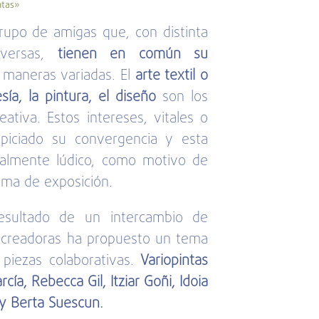
ntas»
upo de amigas que, con distinta
iversas,
tienen en común su
e maneras variadas. El
arte textil o
sía, la pintura, el diseño
son los
ativa. Estos intereses, vitales o
piciado su convergencia y esta
ialmente lúdico, como motivo de
rma de exposición.
resultado de un intercambio de
 creadoras ha propuesto un tema
 piezas colaborativas.
Variopintas
cía, Rebecca Gil, Itziar Goñi, Idoia
 y Berta Suescun.