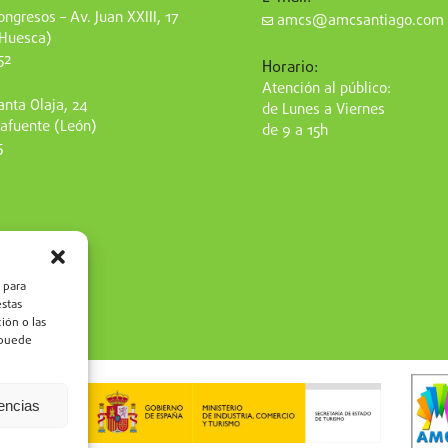
ngresos – Av. Juan XXIII, 17
amcs@amcsantiago.com
(Huesca)
52
Horario:
Atención al público:
nta Olaja, 24
de Lunes a Viernes
afuente (León)
de 9 a 15h
5
 para
estas
ión o las
, puede
rencias