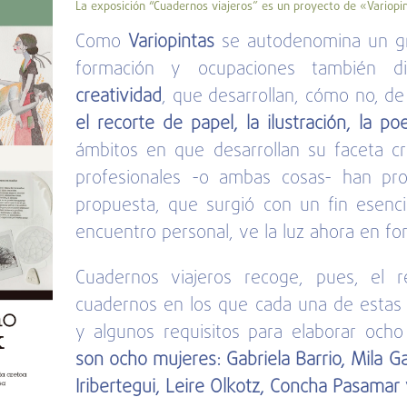
La exposición “Cuadernos viajeros” es un proyecto de «Variopi
Como
Variopintas
se autodenomina un gr
formación y ocupaciones también d
creatividad
, que desarrollan, cómo no, d
el recorte de papel, la ilustración, la poe
ámbitos en que desarrollan su faceta cre
profesionales -o ambas cosas- han pro
propuesta, que surgió con un fin esenc
encuentro personal, ve la luz ahora en fo
Cuadernos viajeros recoge, pues, el 
cuadernos en los que cada una de estas
y algunos requisitos para elaborar ocho
son ocho mujeres: Gabriela Barrio, Mila Gar
Iribertegui, Leire Olkotz, Concha Pasamar