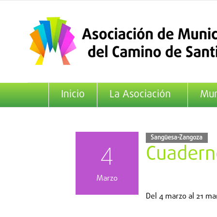
Saltar
al
contenido
Inicio
La Asociación
Mun
Sangüesa-Zangoza
4
Cuadern
Marzo
Del
4 marzo
al
21 ma