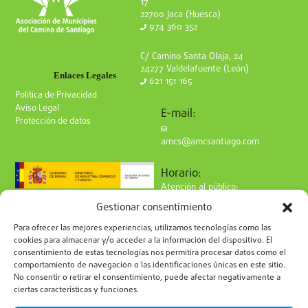
17
22700 Jaca (Huesca)
974 360 352
C/ Camino Santa Olaja, 24
24277 Valdelafuente (León)
Enlaces Legales
621 151 165
Política de Privacidad
Aviso Legal
E-mail:
Protección de datos
amcs@amcsantiago.com
Horario:
Atención al público:
de Lunes a Viernes
Gestionar consentimiento
de 9 a 15h
Síguenos en redes:
Para ofrecer las mejores experiencias, utilizamos tecnologías como las
cookies para almacenar y/o acceder a la información del dispositivo. El
consentimiento de estas tecnologías nos permitirá procesar datos como el
comportamiento de navegación o las identificaciones únicas en este sitio.
No consentir o retirar el consentimiento, puede afectar negativamente a
ciertas características y funciones.
Suscríbete a nuestro boletín