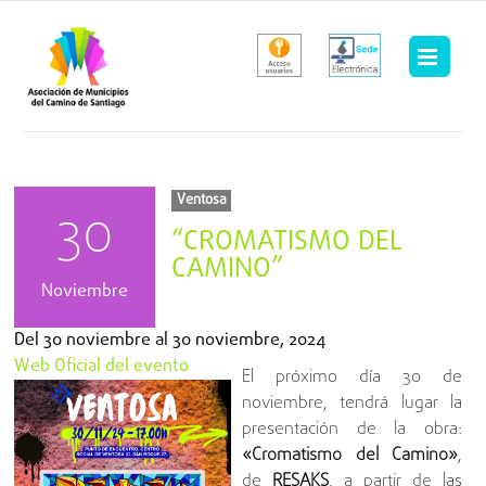
Saltar
al
contenido
Ventosa
30
“CROMATISMO DEL
CAMINO”
Noviembre
Del
30 noviembre
al
30 noviembre, 2024
Web Oficial del evento
El próximo día 30 de
noviembre, tendrá lugar la
presentación de la obra:
«Cromatismo del Camino»
,
de
RESAKS
, a partir de las