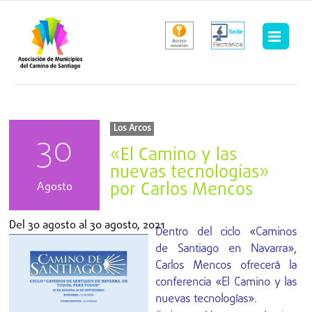
Saltar
al
contenido
Los Arcos
30
«El Camino y las
nuevas tecnologías»
por Carlos Mencos
Agosto
Del
30 agosto
al
30 agosto, 2021
Dentro del ciclo «Caminos
de Santiago en Navarra»,
Carlos Mencos ofrecerá la
conferencia «El Camino y las
nuevas tecnologías».