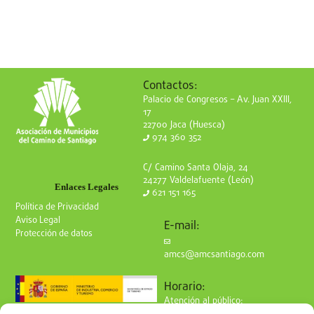
Contactos:
Palacio de Congresos – Av. Juan XXIII,
17
22700 Jaca (Huesca)
974 360 352
C/ Camino Santa Olaja, 24
24277 Valdelafuente (León)
Enlaces Legales
621 151 165
Política de Privacidad
Aviso Legal
E-mail:
Protección de datos
amcs@amcsantiago.com
Horario:
Atención al público:
de Lunes a Viernes