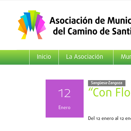
Saltar
al
contenido
Inicio
La Asociación
Mun
Sangüesa-Zangoza
12
“Con Flo
Enero
Del
12 enero
al
12 en