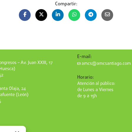
Compartir:
E-mail:
ngresos – Av. Juan XXIII, 17
amcs@amcsantiago.com
(Huesca)
52
Horario:
Atención al público:
nta Olaja, 24
de Lunes a Viernes
afuente (León)
de 9 a 15h
5