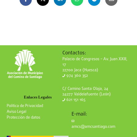
Contactos:
Palacio de Congresos – Av. Juan XXIII,
17
22700 Jaca (Huesca)
974 360 352
C/ Camino Santa Olaja, 24
24277 Valdelafuente (León)
Enlaces Legales
621 151 165
Política de Privacidad
Aviso Legal
E-mail:
Protección de datos
amcs@amcsantiago.com