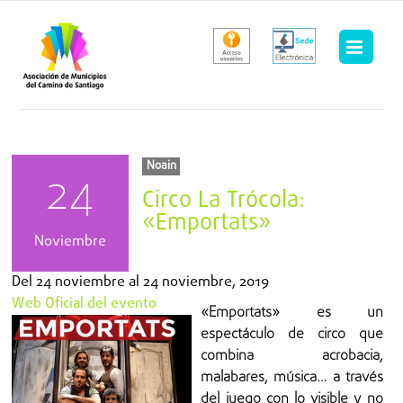
Saltar
al
contenido
Noain
24
Circo La Trócola:
«Emportats»
Noviembre
Del
24 noviembre
al
24 noviembre, 2019
Web Oficial del evento
«Emportats» es un
espectáculo de circo que
combina acrobacia,
malabares, música… a través
del juego con lo visible y no