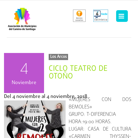
Saltar
al
contenido
Los Arcos
4
CICLO TEATRO DE
OTOÑO
Noviembre
Del
4 noviembre
al
4 noviembre, 2018
«MUJERES CON DOS
BEMOLES»
GRUPO: T-DIFERENCIA
HORA:19:00 HORAS.
LUGAR: CASA DE CULTURA
«CARMEN THYSSEN-