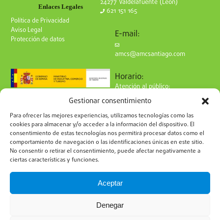
24277 Valdelafuente (León)
Enlaces Legales
621 151 165
Política de Privacidad
Aviso Legal
E-mail:
Protección de datos
amcs@amcsantiago.com
Horario:
Atención al público:
de Lunes a Viernes
Gestionar consentimiento
de 9 a 15h
Síguenos en redes:
Para ofrecer las mejores experiencias, utilizamos tecnologías como las
cookies para almacenar y/o acceder a la información del dispositivo. El
consentimiento de estas tecnologías nos permitirá procesar datos como el
comportamiento de navegación o las identificaciones únicas en este sitio.
No consentir o retirar el consentimiento, puede afectar negativamente a
ciertas características y funciones.
Suscríbete a nuestro boletín
Aceptar
Denegar