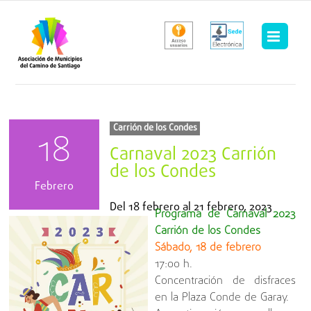
Saltar
al
contenido
Carrión de los Condes
18
Carnaval 2023 Carrión
de los Condes
Febrero
Del
18 febrero
al
21 febrero, 2023
Programa de Carnaval 2023
Carrión de los Condes
Sábado, 18 de febrero
17:00 h.
Concentración de disfraces
en la Plaza Conde de Garay.