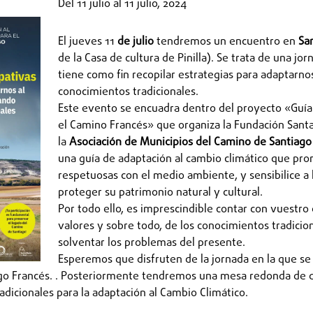
Del
11 julio
al
11 julio, 2024
El jueves 11
de julio
tendremos un encuentro en
Sa
de la Casa de cultura de Pinilla). Se trata de una jor
tiene como fin recopilar estrategias para adaptarno
conocimientos tradicionales.
Este evento se encuadra dentro del proyecto «Guía
el Camino Francés» que organiza la Fundación Santa 
la
Asociación de Municipios del Camino de Santiag
una guía de adaptación al cambio climático que pro
respetuosas con el medio ambiente, y sensibilice a
proteger su patrimonio natural y cultural.
Por todo ello, es imprescindible contar con vuestro 
valores y sobre todo, de los conocimientos tradici
solventar los problemas del presente.
Esperemos que disfruten de la jornada en la que se e
go Francés. . Posteriormente tendremos una mesa redonda de de
dicionales para la adaptación al Cambio Climático.