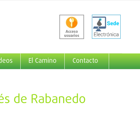
deos
El Camino
Contacto
rés de Rabanedo