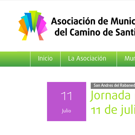
Saltar
al
contenido
Inicio
La Asociación
Mun
San Andres del Rabane
11
Jornada
11 de jul
Julio