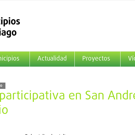
icipios
Actualidad
Proyectos
Ví
do
 participativa en San And
io