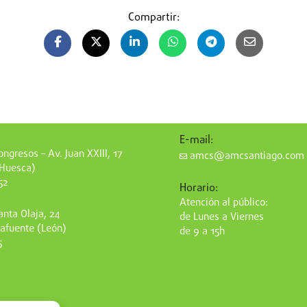
Compartir:
E-mail:
ngresos – Av. Juan XXIII, 17
amcs@amcsantiago.com
(Huesca)
52
Horario:
Atención al público:
nta Olaja, 24
de Lunes a Viernes
afuente (León)
de 9 a 15h
5