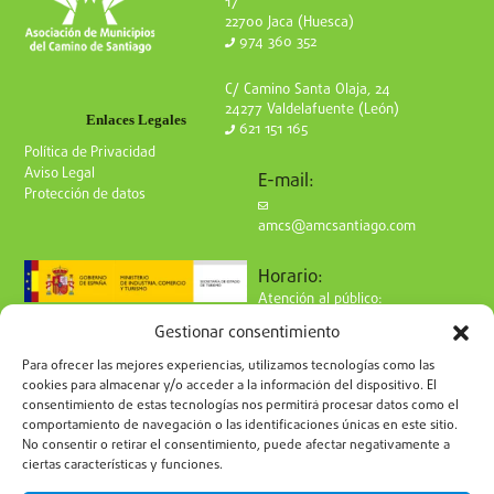
17
22700 Jaca (Huesca)
974 360 352
C/ Camino Santa Olaja, 24
24277 Valdelafuente (León)
Enlaces Legales
621 151 165
Política de Privacidad
Aviso Legal
E-mail:
Protección de datos
amcs@amcsantiago.com
Horario:
Atención al público:
de Lunes a Viernes
Gestionar consentimiento
de 9 a 15h
Síguenos en redes:
Para ofrecer las mejores experiencias, utilizamos tecnologías como las
cookies para almacenar y/o acceder a la información del dispositivo. El
consentimiento de estas tecnologías nos permitirá procesar datos como el
comportamiento de navegación o las identificaciones únicas en este sitio.
No consentir o retirar el consentimiento, puede afectar negativamente a
ciertas características y funciones.
Suscríbete a nuestro boletín