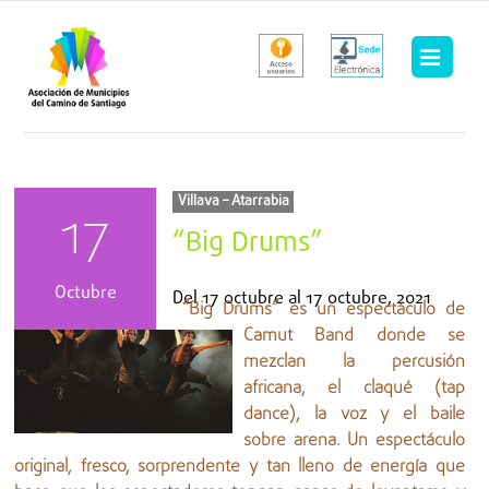
Saltar
al
contenido
Villava – Atarrabia
17
“Big Drums”
Octubre
Del
17 octubre
al
17 octubre, 2021
“Big Drums” es un espectáculo de
Camut Band donde se
mezclan la percusión
africana, el claqué (tap
dance), la voz y el baile
sobre arena. Un espectáculo
original, fresco, sorprendente y tan lleno de energía que