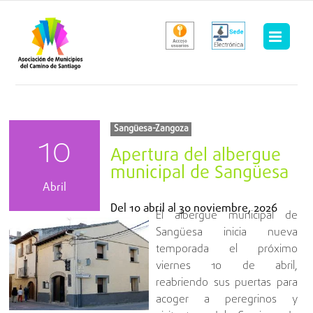
Saltar
al
contenido
Sangüesa-Zangoza
10
Apertura del albergue
municipal de Sangüesa
Abril
Del
10 abril
al
30 noviembre, 2026
El albergue municipal de
Sangüesa inicia nueva
temporada el próximo
viernes 10 de abril,
reabriendo sus puertas para
acoger a peregrinos y