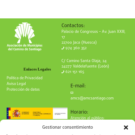
Contactos:
Palacio de Congresos – Av. Juan XXIII,
17
22700 Jaca (Huesca)
974 360 352
C/ Camino Santa Olaja, 24
24277 Valdelafuente (León)
Enlaces Legales
621 151 165
Política de Privacidad
Aviso Legal
E-mail:
Protección de datos
amcs@amcsantiago.com
Horario:
Atención al público:
de Lunes a Viernes
Gestionar consentimiento
de 9 a 15h