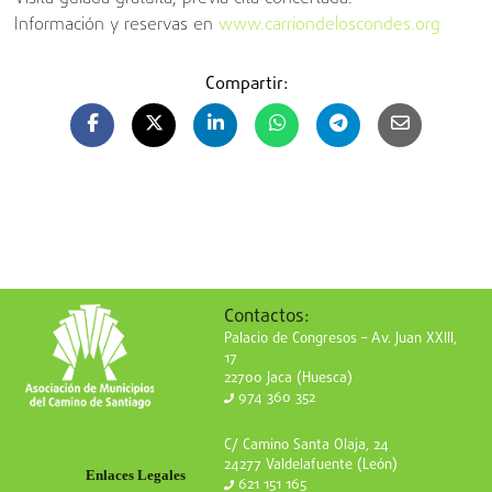
Información y reservas en
www.carriondeloscondes.org
Compartir:
Contactos:
Palacio de Congresos – Av. Juan XXIII,
17
22700 Jaca (Huesca)
974 360 352
C/ Camino Santa Olaja, 24
24277 Valdelafuente (León)
Enlaces Legales
621 151 165