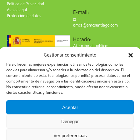
Política de Privacidad
Aviso Legal
E-mail:
Protección de datos
amcs@amcsantiago.com
Horario:
Atención al público:
de Lunes a Viernes
Gestionar consentimiento
de 9 a 15h
Síguenos en redes:
Para ofrecer las mejores experiencias, utilizamos tecnologías como las
cookies para almacenar y/o acceder a la información del dispositivo. El
consentimiento de estas tecnologías nos permitirá procesar datos como el
comportamiento de navegación o las identificaciones únicas en este sitio.
No consentir o retirar el consentimiento, puede afectar negativamente a
ciertas características y funciones.
Suscríbete a nuestro boletín
Aceptar
Denegar
Ver preferencias