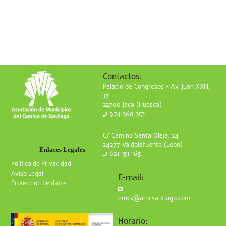
Contactos:
Palacio de Congresos – Av. Juan XXIII,
17
22700 Jaca (Huesca)
974 360 352
C/ Camino Santa Olaja, 24
24277 Valdelafuente (León)
Enlaces Legales
621 151 165
Política de Privacidad
Aviso Legal
E-mail:
Protección de datos
amcs@amcsantiago.com
Horario: