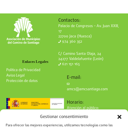
Contactos:
Palacio de Congresos – Av. Juan XXIII,
17
22700 Jaca (Huesca)
974 360 352
C/ Camino Santa Olaja, 24
24277 Valdelafuente (León)
Enlaces Legales
621 151 165
Política de Privacidad
Aviso Legal
E-mail:
Protección de datos
amcs@amcsantiago.com
Horario:
Atención al público:
de Lunes a Viernes
Gestionar consentimiento
de 9 a 15h
Síguenos en redes:
Para ofrecer las mejores experiencias, utilizamos tecnologías como las