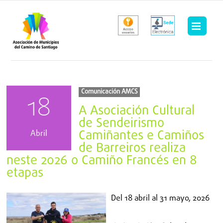
Saltar
al
contenido
Comunicación AMCS
18
A Asociación Cultural
de Sendeirismo
Camiñantes e Camiños
Abril
de Barreiros realiza
neste 2026 o Camiño Francés en 8
etapas
Del
18 abril
al
31 mayo, 2026