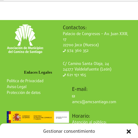
Contactos:
Palacio de Congresos – Av. Juan XXIII,
17
22700 Jaca (Huesca)
974 360 352
C/ Camino Santa Olaja, 24
24277 Valdelafuente (León)
Enlaces Legales
621 151 165
Política de Privacidad
Aviso Legal
E-mail:
Protección de datos
amcs@amcsantiago.com
Horario:
Atención al público:
de Lunes a Viernes
Gestionar consentimiento
de 9 a 15h