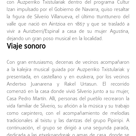
con Auzperriko Txistulariak dentro del programa Cultur
Izan impulsado por el Gobierno de Navarra, quiso resaltar
la figura de Silverio Villanueva, el último ttunttunero del
valle que nació en Aintzioa en 1867 y que se trasladó a
vivir a Aurizberri/Espinal a casa de su mujer Agustina,
dejando un gran poso musical en la localidad.
Viaje sonoro
Con gran entusiasmo, decenas de vecinos acompañaron
a la kalejira musical guiada por Auzperriko Txistulariak y
presentada, en castellano y en euskera, por los vecinos
Andertxo Juanarena y Rakel Urtasun. El recorrido
comenzó en la casa donde vivió Silverio junto a su mujer,
Casa Pedro Martín. Allí, personas del pueblo recrearon la
vida familiar de Silverio, su afición a la música y su trabajo
como carpintero, con el acompañamiento de melodías
tradicionales al txistu y las dantzas del grupo Pipirripi. A
continuación, el grupo se dirigió a una segunda parada,
dedicada a las etxekoandreak o amas de casa, donde se