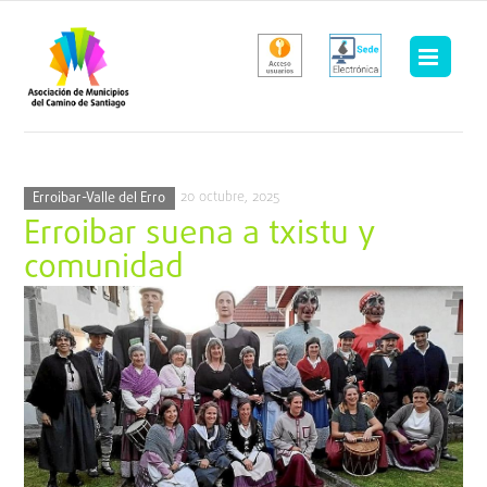
Saltar
al
contenido
20 octubre, 2025
Erroibar-Valle del Erro
Erroibar suena a txistu y
comunidad