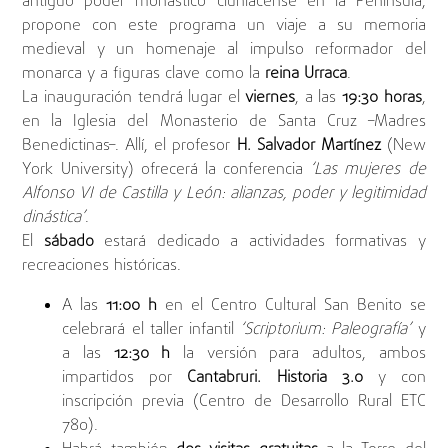
antiguo poder monástico cluniacense en la Península,
propone con este programa un viaje a su memoria
medieval y un homenaje al impulso reformador del
monarca y a figuras clave como la
reina Urraca
.
La inauguración tendrá lugar el
viernes
, a las
19:30 horas
,
en la Iglesia del Monasterio de Santa Cruz –Madres
Benedictinas–. Allí, el profesor
H. Salvador Martínez
(New
York University) ofrecerá la conferencia
‘Las mujeres de
Alfonso VI de Castilla y León: alianzas, poder y legitimidad
dinástica’
.
El
sábado
estará dedicado a actividades formativas y
recreaciones históricas.
A las
11:00 h
en el Centro Cultural San Benito se
celebrará el taller infantil
‘Scriptorium: Paleografía’
y
a las
12:30 h
la versión para adultos, ambos
impartidos por
Cantabruri. Historia 3.0
y con
inscripción previa (Centro de Desarrollo Rural ETC
780).