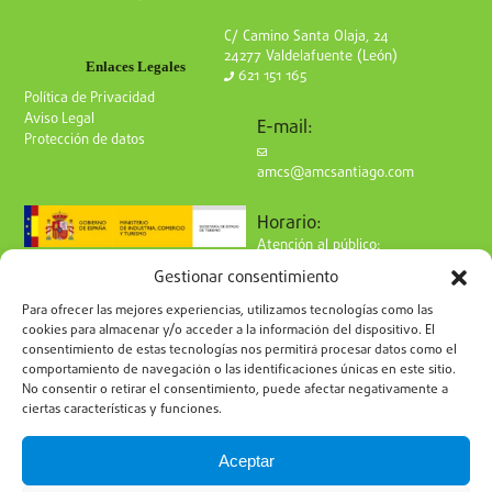
C/ Camino Santa Olaja, 24
24277 Valdelafuente (León)
Enlaces Legales
621 151 165
Política de Privacidad
Aviso Legal
E-mail:
Protección de datos
amcs@amcsantiago.com
Horario:
Atención al público:
de Lunes a Viernes
Gestionar consentimiento
de 9 a 15h
Síguenos en redes:
Para ofrecer las mejores experiencias, utilizamos tecnologías como las
cookies para almacenar y/o acceder a la información del dispositivo. El
consentimiento de estas tecnologías nos permitirá procesar datos como el
comportamiento de navegación o las identificaciones únicas en este sitio.
No consentir o retirar el consentimiento, puede afectar negativamente a
ciertas características y funciones.
Suscríbete a nuestro boletín
Aceptar