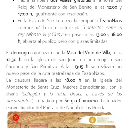
Habrá también
dos visitas gratuitas
a la Torre del
Reloj del Monasterio de San Benito, a las
12:00
y
17:00 h
, igualmente con inscripción.
En la Plaza de San Lorenzo, la compañía
TeatroNaos
interpretará la ruta teatralizada
‘Contactos entre el
rey Alfonso VI y Cluny’
en pases a las
13:00
y
18:00
h
, abierta al público pero con plazas limitadas.
El
domingo
comenzará con la
Misa del Voto de Villa
, a las
12:30 h
en la Iglesia de San Juan, en homenaje a San
Facundo y San Primitivo. A las
13:15 h
se realizará un
nuevo pase de la ruta teatralizada de TeatroNaos.
La clausura llegará a las
18:00 h
en la Iglesia del
Monasterio de Santa Cruz –Madres Benedictinas–, con la
charla
‘Sahagún y la reina Urraca a través de los
documentos’
, impartida por
Sergio Caminero
, historiador
e investigador del Priorato de Nogal de las Huertas.