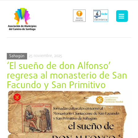
Saltar
al
contenido
25 noviembre, 2025
Sahagún
‘El sueño de don Alfonso’
regresa al monasterio de San
Facundo y San Primitivo