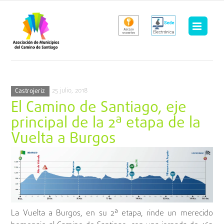
Saltar
al
contenido
25 julio, 2018
Castrojeriz
El Camino de Santiago, eje
principal de la 2ª etapa de la
Vuelta a Burgos
La Vuelta a Burgos, en su 2ª etapa, rinde un merecido