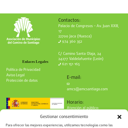
Contactos:
Palacio de Congresos – Av. Juan XXIII,
17
22700 Jaca (Huesca)
974 360 352
C/ Camino Santa Olaja, 24
24277 Valdelafuente (León)
Enlaces Legales
621 151 165
Política de Privacidad
Aviso Legal
E-mail:
Protección de datos
amcs@amcsantiago.com
Horario:
Atención al público:
de Lunes a Viernes
Gestionar consentimiento
de 9 a 15h
Síguenos en redes:
Para ofrecer las mejores experiencias, utilizamos tecnologías como las