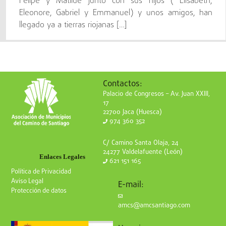
Felipe y Matilde junto con sus hijos ( Elisabeth,
Eleonore, Gabriel y Emmanuel) y unos amigos, han
llegado ya a tierras riojanas […]
Contactos:
Palacio de Congresos – Av. Juan XXIII,
17
22700 Jaca (Huesca)
974 360 352
C/ Camino Santa Olaja, 24
24277 Valdelafuente (León)
Enlaces Legales
621 151 165
Política de Privacidad
Aviso Legal
E-mail:
Protección de datos
amcs@amcsantiago.com