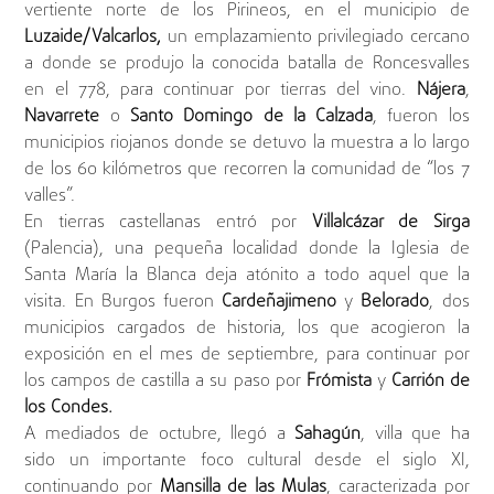
vertiente norte de los Pirineos, en el municipio de
Luzaide/Valcarlos,
un emplazamiento privilegiado cercano
a donde se produjo la conocida batalla de Roncesvalles
en el 778, para continuar por tierras del vino.
Nájera
,
Navarrete
o
Santo Domingo de la Calzada
, fueron los
municipios riojanos donde se detuvo la muestra a lo largo
de los 60 kilómetros que recorren la comunidad de “los 7
valles”.
En tierras castellanas entró por
Villalcázar de Sirga
(Palencia), una pequeña localidad donde la Iglesia de
Santa María la Blanca deja atónito a todo aquel que la
visita. En Burgos fueron
Cardeñajimeno
y
Belorado
, dos
municipios cargados de historia, los que acogieron la
exposición en el mes de septiembre, para continuar por
los campos de castilla a su paso por
Frómista
y
Carrión de
los Condes.
A mediados de octubre, llegó a
Sahagún
, villa que ha
sido un importante foco cultural desde el siglo XI,
continuando por
Mansilla de las Mulas
, caracterizada por