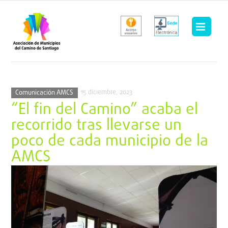
Saltar
al
contenido
15 diciembre, 2023
Comunicación AMCS
“El fin del Camino” acaba el
recorrido tras llevarse un
poco de cada municipio de la
AMCS