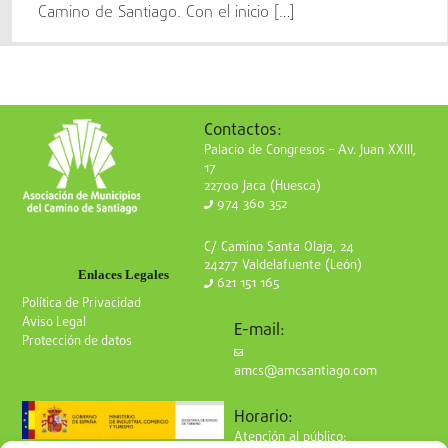
Camino de Santiago. Con el inicio […]
Contactos:
Palacio de Congresos – Av. Juan XXIII,
17
22700 Jaca (Huesca)
974 360 352
C/ Camino Santa Olaja, 24
24277 Valdelafuente (León)
Enlaces Legales
621 151 165
Política de Privacidad
Aviso Legal
E-mail:
Protección de datos
amcs@amcsantiago.com
Horario:
Atención al público: