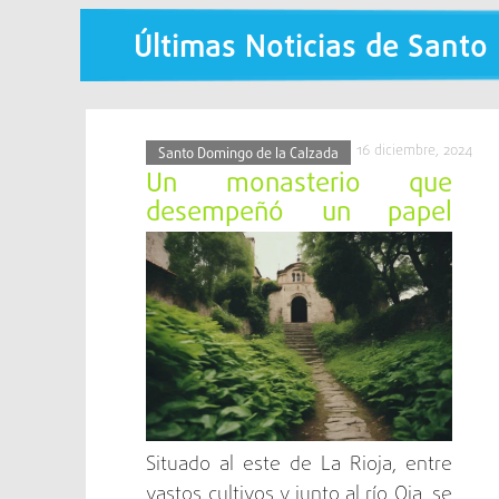
Testimonio del Camino
Últimas Noticias de Santo
16 diciembre, 2024
Santo Domingo de la Calzada
Un monasterio que
desempeñó un papel
crucial en el Camino de
Santiago
Situado al este de La Rioja, entre
vastos cultivos y junto al río Oja, se