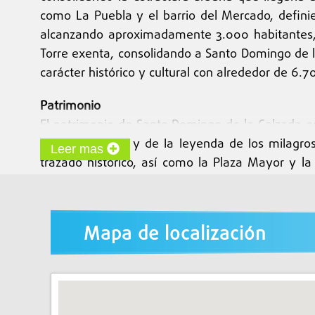
como La Puebla y el barrio del Mercado, definie
alcanzando aproximadamente 3.000 habitantes, m
Torre exenta, consolidando a Santo Domingo de l
carácter histórico y cultural con alrededor de 6.
Patrimonio
El patrimonio de Santo Domingo de la Calzada e
de su fundador y de la leyenda de los milagros
Leer mas
trazado histórico, así como la Plaza Mayor y la 
conventos y edificios religiosos que, junto con 
elementos renacentistas y barrocos, convive c
históricas.
Mapa de localización
Camino de Santiago
Santo Domingo de la Calzada constituye un pun
acogida de peregrinos, tradición que se mantiene
fundada en 1106, y el albergue de la Abadía de