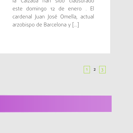
la Calzada han sido clausurado
este domingo 12 de enero . El
cardenal Juan José Omella, actual
arzobispo de Barcelona y […]
1
2
3