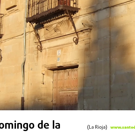
omingo de la
(La Rioja)
www.santod