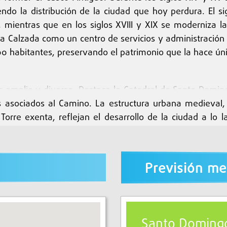
ndo la distribución de la ciudad que hoy perdura. El 
ientras que en los siglos XVIII y XIX se moderniza l
a Calzada como un centro de servicios y administració
700 habitantes, preservando el patrimonio que la hace úni
s amplio y diverso. Destaca la Catedral de Santo Domin
 asociados al Camino. La estructura urbana medieval, 
Torre exenta, reflejan el desarrollo de la ciudad a lo la
las antiguas murallas, completan el paisaje histórico. 
on espacios modernos, permitiendo a los visitantes e
Previsión me
to emblemático del Camino Francés. Su historia y de
 viva hasta la actualidad. La ciudad ofrece albergues h
Santo Domingo
 Nuestra Señora de la Anunciación, donde los peregrino