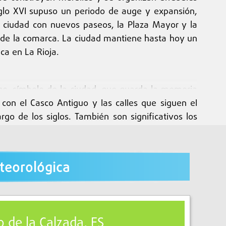
siglo XVI supuso un periodo de auge y expansión,
a ciudad con nuevos paseos, la Plaza Mayor y la
n de la comarca. La ciudad mantiene hasta hoy un
ca en La Rioja.
go, símbolo de la ciudad, que guarda la memoria
con el Casco Antiguo y las calles que siguen el
rgo de los siglos. También son significativos los
La arquitectura tradicional, que combina piedra y
xperimentar un recorrido por diferentes épocas
teorológica
sarrollo urbano están íntimamente ligados a la
istóricos, como la Casa de la Cofradía del Santo,
 de la Calzada, ES
s pueden descansar y reponer fuerzas. El Camino