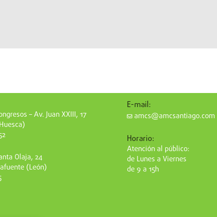
E-mail:
ngresos – Av. Juan XXIII, 17
amcs@amcsantiago.com
(Huesca)
52
Horario:
Atención al público:
nta Olaja, 24
de Lunes a Viernes
afuente (León)
de 9 a 15h
5