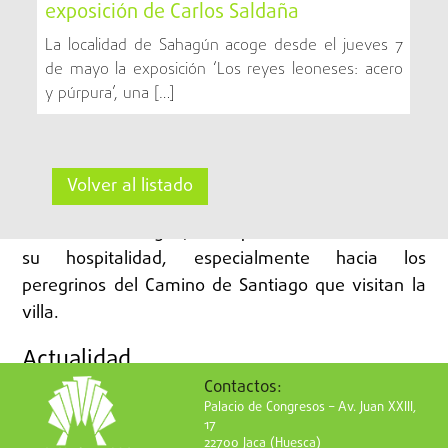
exposición de Carlos Saldaña
Sahagún.
La localidad de Sahagún acoge desde el jueves 7
Además, durante todo el año se desarrollan ferias
de mayo la exposición ‘Los reyes leoneses: acero
y púrpura’, una […]
y eventos culturales que incluyen conciertos,
mercados artesanales y recreaciones históricas,
conectando el pasado medieval con la vida
contemporánea de la localidad. Estas
Volver al listado
celebraciones no solo muestran el patrimonio
cultural de Sahagún, sino que también fortalecen
su hospitalidad, especialmente hacia los
peregrinos del Camino de Santiago que visitan la
villa.
Actualidad
Contactos:
Palacio de Congresos – Av. Juan XXIII,
Hoy en día, Sahagún combina su herencia
17
histórica con servicios modernos para peregrinos y
22700 Jaca (Huesca)