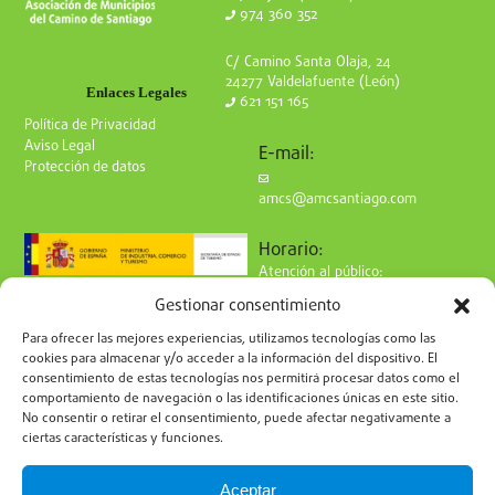
974 360 352
turistas: albergues, restaurantes, visitas guiadas, y
espacios culturales. La villa ofrece rutas urbanas y
C/ Camino Santa Olaja, 24
naturales, gastronomía típica leonesa y un
24277 Valdelafuente (León)
Enlaces Legales
621 151 165
entorno que permite recorrer siglos de historia en
Política de Privacidad
pocas calles.
Aviso Legal
E-mail:
Protección de datos
Sahagún es un ejemplo de cómo una localidad
amcs@amcsantiago.com
medieval puede adaptarse a los tiempos
Horario:
modernos, preservando su identidad histórica
Atención al público:
mientras se proyecta como destino turístico,
de Lunes a Viernes
Gestionar consentimiento
cultural y jacobeo de referencia.
de 9 a 15h
Síguenos en redes:
Para ofrecer las mejores experiencias, utilizamos tecnologías como las
cookies para almacenar y/o acceder a la información del dispositivo. El
consentimiento de estas tecnologías nos permitirá procesar datos como el
comportamiento de navegación o las identificaciones únicas en este sitio.
No consentir o retirar el consentimiento, puede afectar negativamente a
ciertas características y funciones.
Suscríbete a nuestro boletín
Aceptar