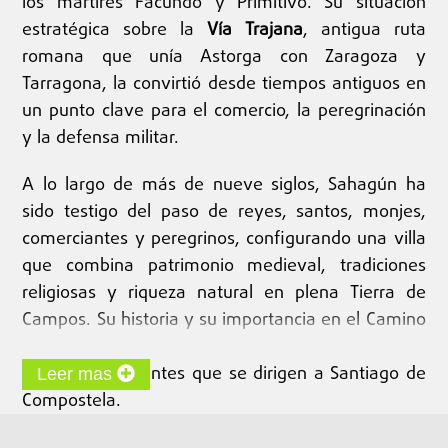
los mártires Facundo y Primitivo. Su situación
estratégica sobre la
Vía Trajana
, antigua ruta
romana que unía Astorga con Zaragoza y
Tarragona, la convirtió desde tiempos antiguos en
un punto clave para el comercio, la peregrinación
y la defensa militar.
A lo largo de más de nueve siglos, Sahagún ha
sido testigo del paso de reyes, santos, monjes,
comerciantes y peregrinos, configurando una villa
que combina patrimonio medieval, tradiciones
religiosas y riqueza natural en plena Tierra de
Campos. Su historia y su importancia en el Camino
Francés la convierten en una etapa imprescindible
para los caminantes que se dirigen a Santiago de
Leer mas
Compostela.