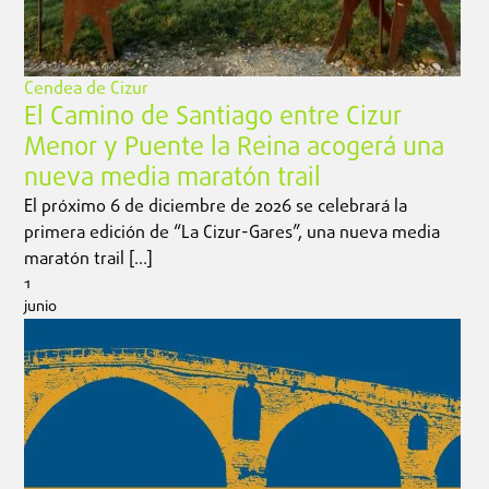
Cendea de Cizur
El Camino de Santiago entre Cizur
Menor y Puente la Reina acogerá una
nueva media maratón trail
El próximo 6 de diciembre de 2026 se celebrará la
primera edición de “La Cizur-Gares”, una nueva media
maratón trail […]
1
junio