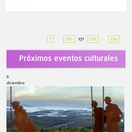
1
230
231
232
234
...
...
Próximos eventos culturales
6
diciembre