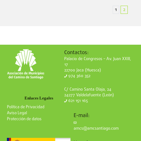
1
2
Contactos:
Palacio de Congresos – Av. Juan XXIII,
17
22700 Jaca (Huesca)
974 360 352
C/ Camino Santa Olaja, 24
24277 Valdelafuente (León)
Enlaces Legales
621 151 165
Política de Privacidad
Aviso Legal
E-mail:
Protección de datos
amcs@amcsantiago.com