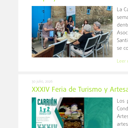
La C
sema
dentr
Asoc
Santi
se c
Leer
30 julio, 2026
XXXIV Feria de Turismo y Artes
Los 
Cond
Arte
arte