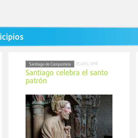
icipios
25 julio, 2018
Santiago de Compostela
Santiago celebra el santo
patrón