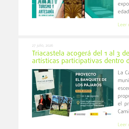
expo
edad
Leer
27 julio, 2026
Triacastela acogerá del 1 al 3 
artísticas participativas dentro
La C
muni
esce
prop
el p
Camin
Leer