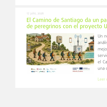
17 julio, 2026
El Camino de Santiago da un pas
de peregrinos con el proyecto
Un n
anál
mejo
serv
el C
una d
Leer