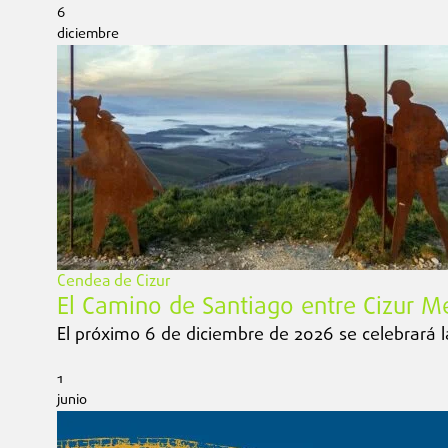
6
diciembre
Cendea de Cizur
El Camino de Santiago entre Cizur M
El próximo 6 de diciembre de 2026 se celebrará l
1
junio