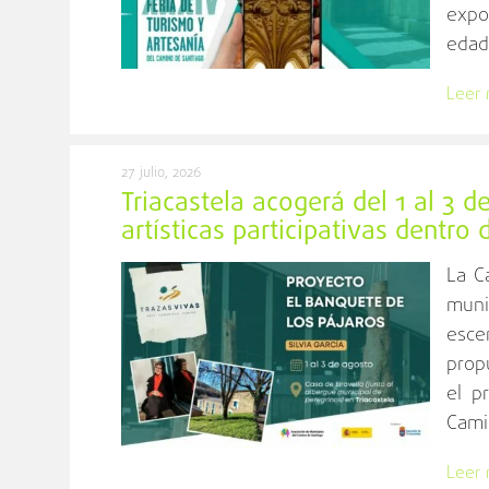
expo
edad
Leer
27 julio, 2026
Triacastela acogerá del 1 al 3 
artísticas participativas dentro
La C
muni
esce
prop
el p
Camin
Leer