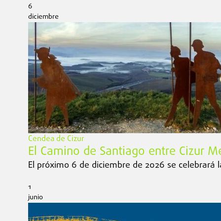
6
diciembre
Cendea de Cizur
El Camino de Santiago entre Cizur M
El próximo 6 de diciembre de 2026 se celebrará l
1
junio