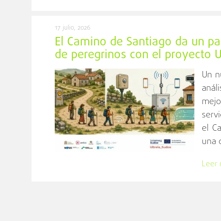
17 julio, 2026
El Camino de Santiago da un pas
de peregrinos con el proyecto
Un n
anál
mejo
serv
el C
una d
Leer