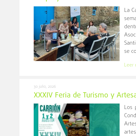
La C
sema
dentr
Asoc
Santi
se c
Leer
30 julio, 2026
XXXIV Feria de Turismo y Artes
Los 
Cond
Arte
arte