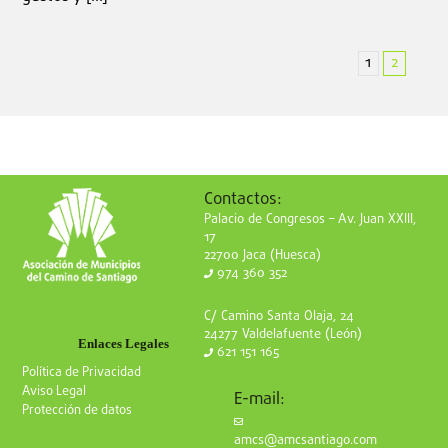
1
2
Contactos:
Palacio de Congresos – Av. Juan XXIII,
17
22700 Jaca (Huesca)
974 360 352
C/ Camino Santa Olaja, 24
24277 Valdelafuente (León)
Enlaces Legales
621 151 165
Política de Privacidad
Aviso Legal
E-mail:
Protección de datos
amcs@amcsantiago.com