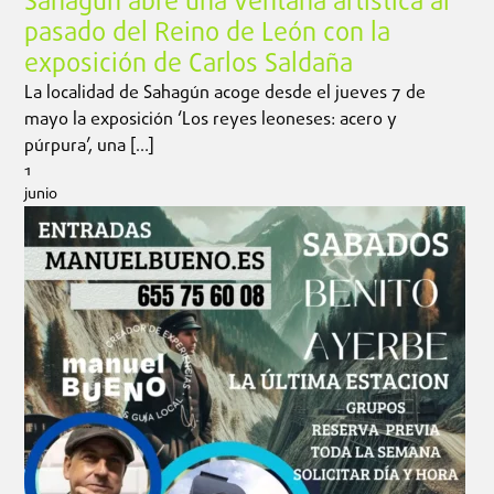
Sahagún abre una ventana artística al
pasado del Reino de León con la
exposición de Carlos Saldaña
La localidad de Sahagún acoge desde el jueves 7 de
mayo la exposición ‘Los reyes leoneses: acero y
púrpura’, una […]
1
junio